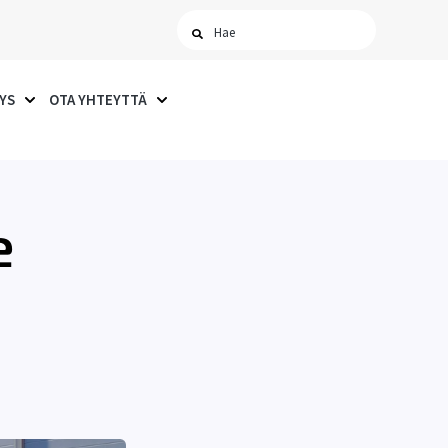
YS
OTA YHTEYTTÄ
ISUT
UBMENU FOR AJANKOHTAISTA
SHOW SUBMENU FOR YRITYS
SHOW SUBMENU FOR OTA YHTEYTTÄ
e