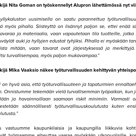
ijä Nita Goman on työskennellyt Alupron lähettämössä nyt viis
hyllykaluston uusimisella on saatu parannettua työturvallisu
 myös pihalla. Siisteyttä on lisännyt paljon se, ettei enää s
avaraa ja materiaalia, vaan vapautetaan tila tuotteille, jotka 
uväylät auki ja hyllyjen edustat tyhjiksi. Pihalla ei myöskään tar
sta mitään, vaan tavarat ovat järjestyksessä ja merkittyj
aitsi turvallisempaa, myös paljon mukavampaa
.”
ijä Mika Vaaksio näkee työturvallisuuden kehittyvän yhteispo
 on hyvä asia, että työturvallisuuteen ja tapaturmien ennaltae
n. Onnistumme tekemään vielä turvallisemman työpaikan, kun jo
lään ja havainnoillaan saamaan riskit minimiin. Varmasti 
jestetään säännöllisesti työturvallisuuskoulutusta kuten ens
utusta.
”
vastuumme kaupunkilaisia ja kaupungilla liikkuvia koh
vät työmaamme aiheuttaa vaaraa myöskään ulkopuolisille, kos