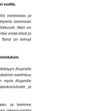
i vuotta.
utta varastossa ja
äilytetä toiminnan
liikkuvat. Näin on
vitse enää etsiä ja
ä. Tämä on tehnyt
nnistuksin.
hkäisyyn Aluprolla
kainen osallistuu
on myös Aluprolle
iapukoulutusta ja
taan, ja teemme
ka rakennusalalla