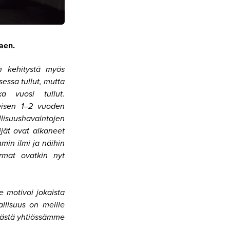
aen.
n kehitystä myös
essa tullut, mutta
a vuosi tullut.
eisen 1–2 vuoden
llisuushavaintojen
jät ovat alkaneet
in ilmi ja näihin
mat ovatkin nyt
e motivoi jokaista
allisuus on meille
ivästä yhtiössämme