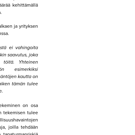
ärää kehittämällä
.
lkaen ja yrityksen
nssa.
stä ei vahingoita
kin saavutus, joka
töitä. Yhteinen
hön esimerkiksi
täntöjen kautta on
Kaiken tämän tulee
e.
n tekeminen on osa
en tekemisen tulee
lisuushavaintojen
ja, joilla tehdään
a tapaturmanriskiä