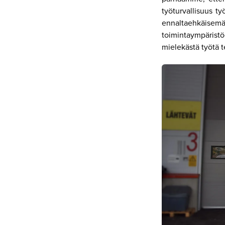
työturvallisuus 
ennaltaehkäise
toimintaympäristö
mielekästä työtä t