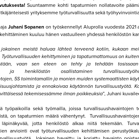
vutuksesta!
Suuntaamme kohti tapaturmien nollatavoite päämä
pitkäjänteisesti yrityksemme työturvallisuutta sekä työhyvinvointia
taja
Juhani Sopanen
on työskennellyt Aluprolla vuodesta 2021 a
 kehittäminen kuuluu hänen vastuulleen yhdessä henkilöstön ka
i jokainen meistä haluaa lähteä terveenä kotiin, kukaan mei
. Työturvallisuuden kehittyminen ja tapaturmattomuus on kuiten
estään, vaan sen eteen on tehty ja tehdään tosissaan 
styö ja henkilöstön osallistaminen turvallisuustyö
ntojen, 5S toimintamallin ja monien muiden systemaattisten käy
lisuusjohtamista ja ennakoivaa käytännön turvallisuustyötä. 
vittäisessä tekemisessämme ilman poikkeuksia
”, Juhani kuvaile
illä työpaikoilla sekä työmailla, joissa turvallisuushavaintoje
mistä, on tapaturmien määrä vähentynyt. Turvallisuushavaintoj
läpinäkyvää, jotta henkilöstö alkaa niitä tekemään. Turval
ien arviointi ovat työturvallisuuden kehittämisen perustyökalu
vallisuustyötä. Jokainen havaittu ja korjattu havainto poista