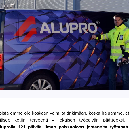
ioista emme ole koskaan valmiita tinkimään, koska haluamme, et
ääsee kotiin terveenä – jokaisen työpäivän päätteeksi.
Aluprolla 121 päivää ilman poissaoloon johtaneita työtapa