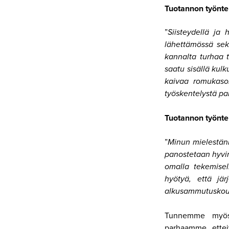
Tuotannon työntek
”
Siisteydellä ja 
lähettämössä sekä
kannalta turhaa t
saatu sisällä kulk
kaivaa romukasoi
työskentelystä p
Tuotannon työntek
”
Minun mielestäni
panostetaan hyvi
omalla tekemisel
hyötyä, että jär
alkusammutuskoul
Tunnemme myös 
parhaamme, ettei