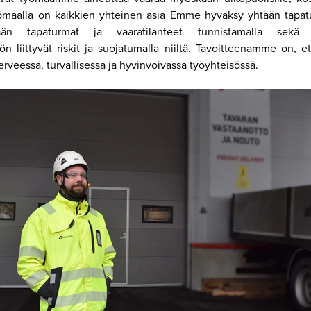
työmaalla on kaikkien yhteinen asia Emme hyväksy yhtään tapa
mään tapaturmat ja vaaratilanteet tunnistamalla sekä 
ön liittyvät riskit ja suojatumalla niiltä. Tavoitteenamme on, e
erveessä, turvallisessa ja hyvinvoivassa työyhteisössä.