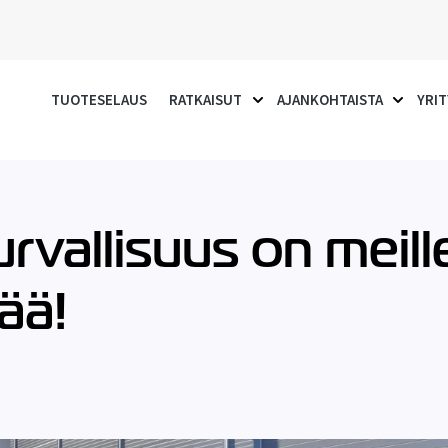
TUOTESELAUS
RATKAISUT
AJANKOHTAISTA
YRIT
SHOW SUBMENU FOR RATKA
SHOW S
rvallisuus on meill
ää!