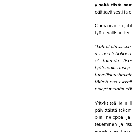
ylpeitä tästä saa
päättäväisesti ja 
Operatiivinen joh
työturvallisuuden
”
Lähtökohtaisest
itseään tahallaan
ei toteudu its
työturvallisuu
turvallisuushavai
tärkeä osa turval
näkyä meidän päi
Yrityksissä ja ni
päivittäistä teke
olla helppoa ja 
tekeminen ja risk
ennakoivaa työtur