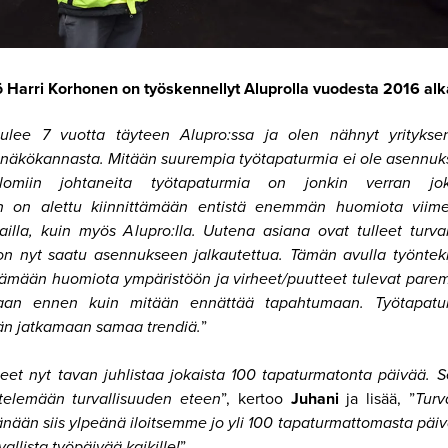
 Harri Korhonen on työskennellyt Aluprolla vuodesta 2016 alk
ulee 7 vuotta täyteen Alupro:ssa ja olen nähnyt yritykse
 näkökannasta. Mitään suurempia työtapaturmia ei ole asennuks
aslomiin johtaneita työtapaturmia on jonkin verran jok
een on alettu kiinnittämään entistä enemmän huomiota viim
illa, kuin myös Alupro:lla. Uutena asiana ovat tulleet turva
 on nyt saatu asennukseen jalkautettua. Tämän avulla työnteki
ämään huomiota ympäristöön ja virheet/puutteet tulevat paremm
aan ennen kuin mitään ennättää tapahtumaan. Työtapatur
ään jatkamaan samaa trendiä.
”
et nyt tavan juhlistaa jokaista 100 tapaturmatonta päivää. S
telemään turvallisuuden eteen
”, kertoo
Juhani
ja lisää, ”
Turv
änään siis ylpeänä iloitsemme jo yli 100 tapaturmattomasta pä
allista työpäivää kaikille!
”