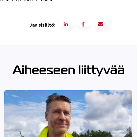
Jaa sisältö:
Aiheeseen liittyvää