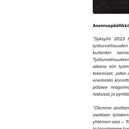
Asennuspäällikkö
”
Syksyllä 2023 t
työturvallisuuden
kuitenkin sair
Työturvallisuut
aikana niin työma
tekemiset, jotka
enemmän kiinnitt
pääsee reagoim
laskussa ja pyrit
”
Olemme aloittane
osaltaan työsken
yhteinen asia – T
ja toivotamme turv