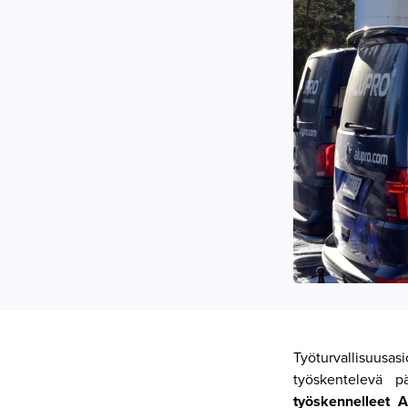
Työturvallisuusas
työskentelevä p
työskennelleet 