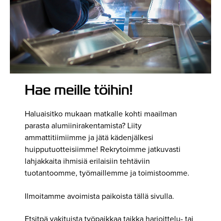
Hae meille töihin!
Haluaisitko mukaan matkalle kohti maailman
parasta alumiinirakentamista? Liity
ammattitiimiimme ja jätä kädenjälkesi
huipputuotteisiimme! Rekrytoimme jatkuvasti
lahjakkaita ihmisiä erilaisiin tehtäviin
tuotantoomme, työmaillemme ja toimistoomme.
Ilmoitamme avoimista paikoista tällä sivulla.
Etsitpä vakituista työpaikkaa taikka harjoittelu- tai