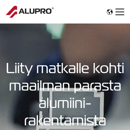
OPEN 
Liity matkalle kohti
maailman parasta
alumiini­
rakentamista