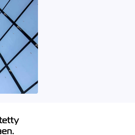
tetty
kaen.