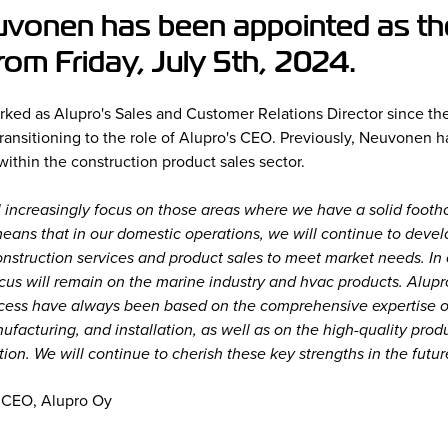
vonen has been appointed as t
from Friday, July 5th, 2024.
ed as Alupro's Sales and Customer Relations Director since th
ransitioning to the role of Alupro's CEO. Previously, Neuvonen h
 within the construction product sales sector.
ll increasingly focus on those areas where we have a solid footh
means that in our domestic operations, we will continue to devel
struction services and product sales to meet market needs. In 
ocus will remain on the marine industry and hvac products. Alupr
cess have always been based on the comprehensive expertise of 
ufacturing, and installation, as well as on the high-quality pro
ion. We will continue to cherish these key strengths in the future
 CEO, Alupro Oy