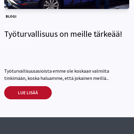
BLOGI
2 min read.
Työturvallisuus on meille tärkeää!
21.2.2023 10:00
Työturvallisuusasioista emme ole koskaan valmiita
tinkimään, koska haluamme, että jokainen meillä...
LUE LISÄÄ