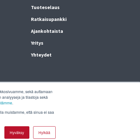
Tuoteselaus
Ratkaisupankki
Ajankohtaista
Yritys
Yhteydet
 verkkosivuamme, sekä auttamaan
analyyseja ja tilastoja sekä
östämme
.
ulla muistamme, että sinua ei saa
Hyväksy
Hylkää