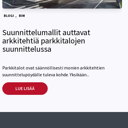
,
BLOGI
BIM
2 min read.
Suunnittelumallit auttavat
arkkitehtiä parkkitalojen
suunnittelussa
9.11.2021 9:00
Parkkitalot ovat säännöllisesti monien arkkitehtien
suunnittelupöydälle tuleva kohde. Yksikään...
LUE LISÄÄ