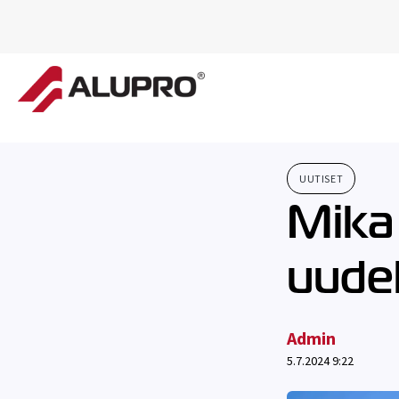
UUTISET
Mika
uudek
Admin
5.7.2024 9:22