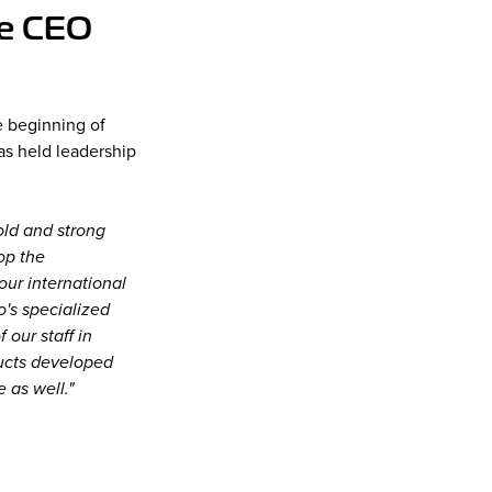
he CEO
e beginning of
as held leadership
old and strong
op the
our international
o's specialized
our staff in
ducts developed
 as well."