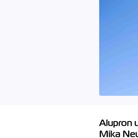
Alupron u
Mika Neu