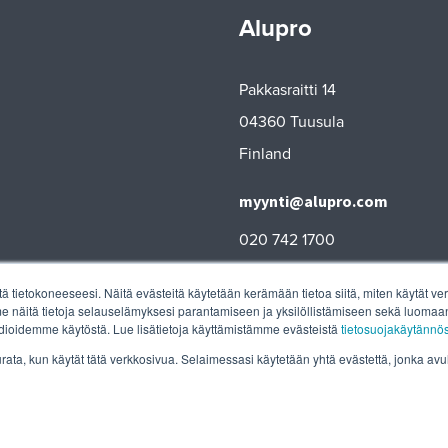
Alupro
Pakkasraitti 14
04360 Tuusula
Finland
myynti@alupro.com
020 742 1700
tä tietokoneeseesi. Näitä evästeitä käytetään kerämään tietoa siitä, miten käytät
näitä tietoja selauselämyksesi parantamiseen ja yksilöllistämiseen sekä luomaan 
ioidemme käytöstä. Lue lisätietoja käyttämistämme evästeistä
tietosuojakäytänn
seurata, kun käytät tätä verkkosivua. Selaimessasi käytetään yhtä evästettä, jonka av