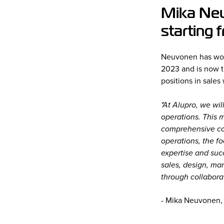
Mika Neu
starting 
Neuvonen has work
2023 and is now t
positions in sales
"At Alupro, we wi
operations. This 
comprehensive con
operations, the f
expertise and suc
sales, design, man
through collaborat
- Mika Neuvonen,