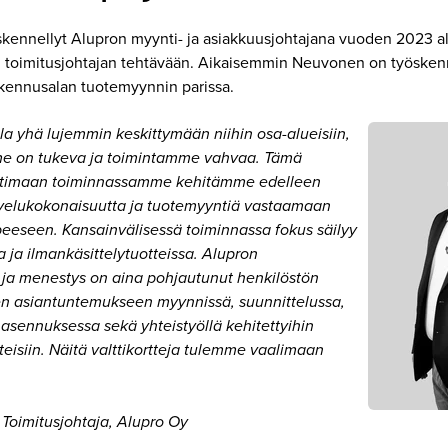
ennellyt Alupron myynti- ja asiakkuusjohtajana vuoden 2023 al
on toimitusjohtajan tehtävään. Aikaisemmin Neuvonen on työsken
akennusalan tuotemyynnin parissa.
a yhä lujemmin keskittymään niihin osa-alueisiin,
mme on tukeva ja toimintamme vahvaa. Tämä
 kotimaan toiminnassamme kehitämme edelleen
velukokonaisuutta ja tuotemyyntiä vastaamaan
eeseen. Kansainvälisessä toiminnassa fokus säilyy
 ja ilmankäsittelytuotteissa. Alupron
 ja menestys on aina pohjautunut henkilöstön
en asiantuntemukseen myynnissä, suunnittelussa,
 asennuksessa sekä yhteistyöllä kehitettyihin
teisiin. Näitä valttikortteja tulemme vaalimaan
Toimitusjohtaja, Alupro Oy