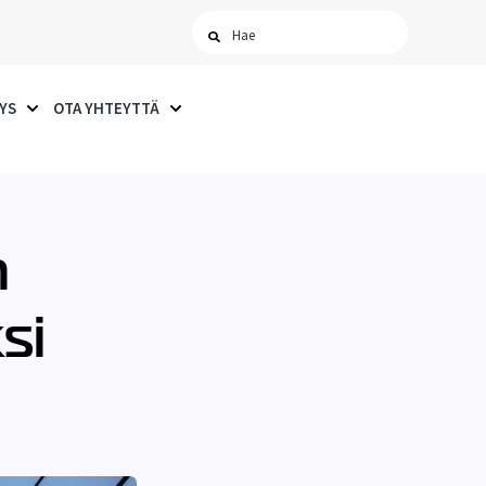
YS
OTA YHTEYTTÄ
ISUT
UBMENU FOR AJANKOHTAISTA
SHOW SUBMENU FOR YRITYS
SHOW SUBMENU FOR OTA YHTEYTTÄ
n
si