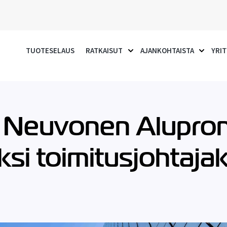
TUOTESELAUS
RATKAISUT
AJANKOHTAISTA
YRIT
SHOW SUBMENU FOR RATKA
SHOW S
 Neuvonen Alupro
si toimitusjohtajak