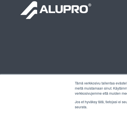
Tämä verkkosivu tallentaa evästei
meitä muistamaan sinut. Käytämme 
verkkosivujemme että muiden med
Jos et hyväksy tätä, tietojasi ei 
seurata.
2026 ALUPRO
Tietosuojaseloste