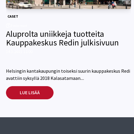
CASET
3 min read.
Aluprolta uniikkeja tuotteita
Kauppakeskus Redin julkisivuun
14.1.2021 12:00
Helsingin kantakaupungin toiseksi suurin kauppakeskus Redi
avattiin syksyllä 2018 Kalasatamaan....
LUE LISÄÄ