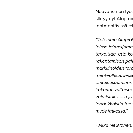
Neuvonen on työsk
siirtyy nyt Alupr
johtotehtävissä r
”Tulemme Aluproll
joissa jalansija
tarkoittaa, että
rakentamisen pal
markkinoiden tarp
meriteollisuudessa
erikoisosaaminen
kokonaisvaltaise
valmistuksessa ja
laadukkaisiin tuot
myös jatkossa.”
- Mika Neuvonen, 