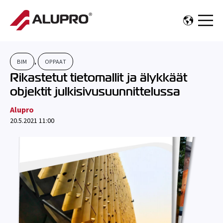
OPEN 
,
BIM
OPPAAT
Rikastetut tietomallit ja älykkäät
objektit julkisivusuunnittelussa
Alupro
20.5.2021 11:00