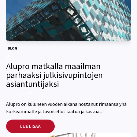
BLOGI
2 min read.
Alupro matkalla maailman
parhaaksi julkisivupintojen
asiantuntijaksi
15.12.2021 7:00
Alupro on kuluneen vuoden aikana nostanut rimaansa yhä
korkeammalle ja tavoitellut laatua ja kasvua...
LUE LISÄÄ