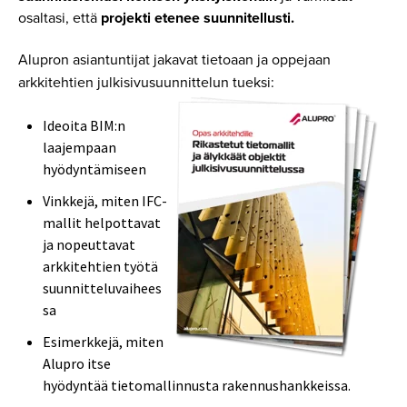
osaltasi, että
projekti etenee suunnitellusti.
Alupron asiantuntijat jakavat tietoaan ja oppejaan
arkkitehtien julkisivusuunnittelun tueksi:
Ideoita BIM:n
laajempaan
hyödyntämiseen
Vinkkejä, miten IFC-
mallit helpottavat
ja nopeuttavat
arkkitehtien työtä
suunnitteluvaihees
sa
Esimerkkejä, miten
Alupro itse
hyödyntää tietomallinnusta rakennushankkeissa.