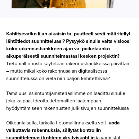
Kahlitsevatko liian aikaisin tai puutteellisesti määritellyt
lähtötiedot suunnitteluasi? Pysyykö sinulla valta visioosi
koko rakennushankkeen ajan vai poiketaanko
alkuperäisestä suunnitelmastasi kesken projektin?
Tietomallinnusta käytetään rakennushankkeissa päivittäin
– mutta miksi koko rakennusalan digitaalisessa
suunnittelussa on vielä niin paljon kehitettävää?
Tämä uusi asiantuntijamateriaalimme on laadittu sinulle,
joka kaipaat ideoita tietomallien laajempaan
hyödyntämiseen rakennusten julkisivujen suunnittelussa
Oikeanlaisella, tarkalla tietomallinnuksella voit
luoda
vaikuttavia rakennuksia, säilytät kontrollin
suunnittelemasi kohteen yksityiskohtiin
ja varmistat