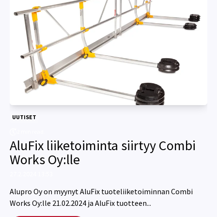
UUTISET
2 min read.
AluFix liiketoiminta siirtyy Combi
Works Oy:lle
27.2.2024 13:53
Alupro Oy on myynyt AluFix tuoteliiketoiminnan Combi
Works Oy:lle 21.02.2024 ja AluFix tuotteen...